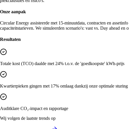
piekclausules en risico's.
Onze aanpak
Circular Energy assisteerde met 15-minuutdata, contracten en assetinfo (
capaciteitstarieven. We simuleerden scenario's: vast vs. Day ahead en 
Resultaten
Totale kost (TCO) daalde met 24% t.o.v. de 'goedkoopste' kWh-prijs
Kwartierpieken gingen met 17% omlaag dankzij onze optimale sturing
Auditklare CO₂-impact en rapportage
Wij volgen de laatste trends op