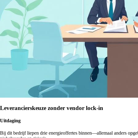
Leverancierskeuze zonder vendor lock-in
Uitdaging
Bij dit bedrijf liepen drie energieoffertes binnen—allemaal anders opg