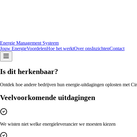
Energie Management Systeem
Jouw Energie
Voordelen
Hoe het werkt
Over ons
Inzichten
Contact
Is dit
herkenbaar
?
Ontdek hoe andere bedrijven hun energie-uitdagingen oplosten met Ci
Veelvoorkomende uitdagingen
We wisten niet welke energieleverancier we moesten kiezen